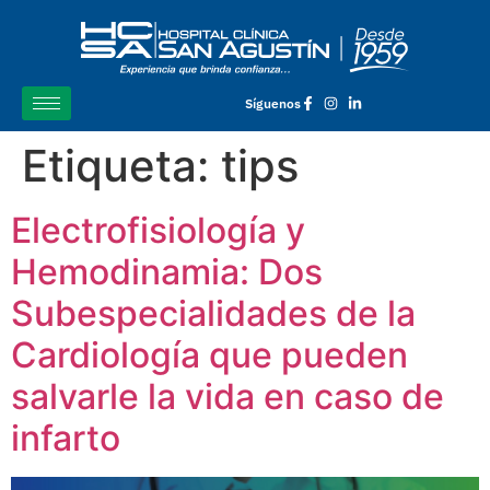
Síguenos
Etiqueta:
tips
Electrofisiología y
Hemodinamia: Dos
Subespecialidades de la
Cardiología que pueden
salvarle la vida en caso de
infarto