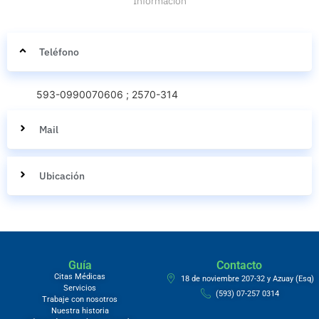
Información
Teléfono
593-0990070606 ; 2570-314
Mail
Ubicación
Guía
Contacto
Citas Médicas
18 de noviembre 207-32 y Azuay (Esq)
Servicios
(593) 07-257 0314
Trabaje con nosotros
Nuestra historia