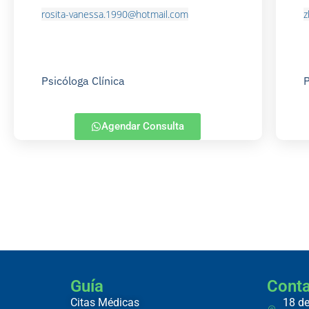
rosita-vanessa.1990@hotmail.com
z
Psicóloga Clínica
P
Agendar Consulta
Guía
Cont
Citas Médicas
18 de