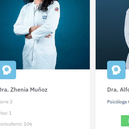
Dra. Zhenia Muñoz
Dra. Alf
orre 2
Psicóloga 
iso: 1
onsultorio: 106