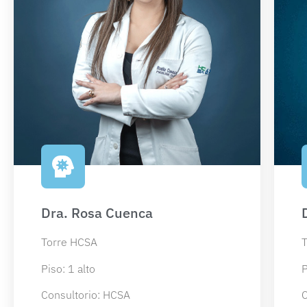
Dra. Rosa Cuenca
Torre HCSA
T
Piso: 1 alto
P
Consultorio: HCSA
C