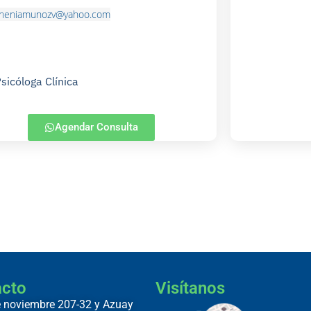
heniamunozv@yahoo.com
sicóloga Clínica
Agendar Consulta
acto
Visítanos
 noviembre 207-32 y Azuay