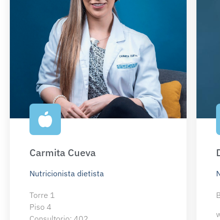
Carmita Cueva
Nutricionista dietista
N
Torre 1
B
Piso 4
w
Consultorio: 402