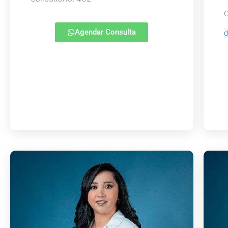
C
Agendar Consulta
d