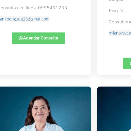
onsultas en línea: 0995491233
Piso: 3
anirodriguezj28@gmail.com
Consultori
milanovava
Agendar Consulta