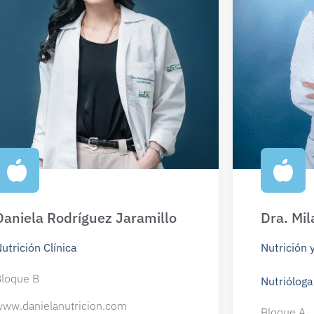
Daniela Rodríguez Jaramillo
Dra. Mi
utrición Clínica
Nutrición 
loque B
Nutrióloga 
ww.danielanutricion.com
Bloque A