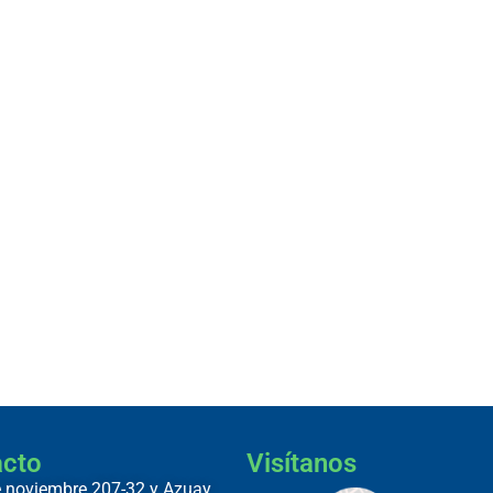
acto
Visítanos
 noviembre 207-32 y Azuay