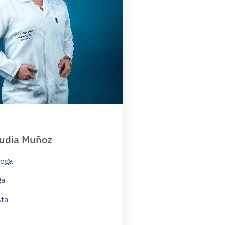
audia Muñoz
loga
ga
sta