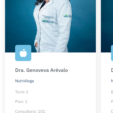
Dra. Genoveva Arévalo
Nutrióloga
N
Torre 2
B
Piso: 1
P
Consultorio: 101
C