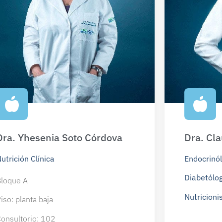
Dra. Yhesenia Soto Córdova
Dra. Cl
utrición Clínica
Endocrinó
Diabetólo
loque A
Nutricioni
iso: planta baja
onsultorio: 102