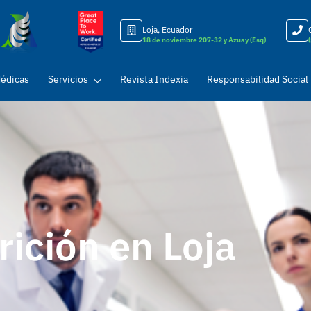
Loja, Ecuador
18 de noviembre 207-32 y Azuay (Esq)
Médicas
Servicios
Revista Indexia
Responsabilidad Social
rición en Loja