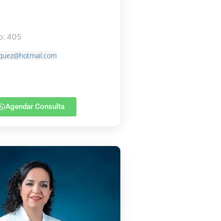
o: 405
zquez@hotmail.com
Agendar Consulta