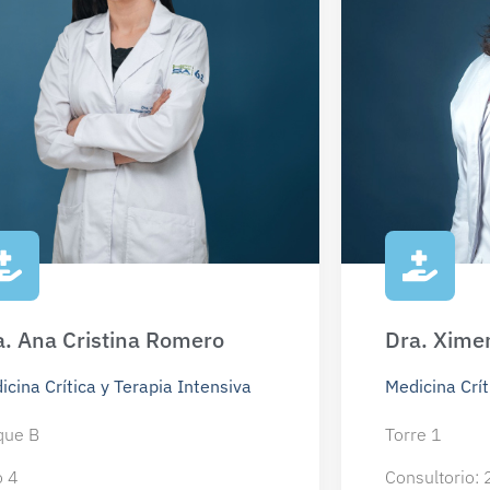
a. Ana Cristina Romero
Dra. Xime
icina Crítica y Terapia Intensiva
Medicina Crít
que B
Torre 1
o 4
Consultorio: