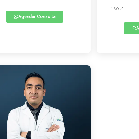
Piso 2
Agendar Consulta
A