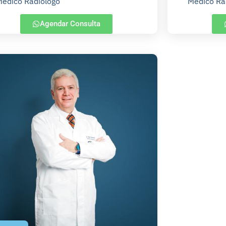
édico Radiólogo
Médico Ra
Agendar Consulta