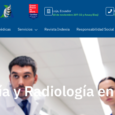
Loja, Ecuador
18 de noviembre 207-32 y Azuay (Esq)
Médicas
Servicios
Revista Indexia
Responsabilidad Social
a y Radiología en