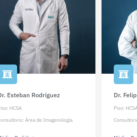
Dr. Esteban Rodríguez
Dr. Feli
iso: HCSA
Piso: HCS
onsultorio: Área de Imagenología
Consultori