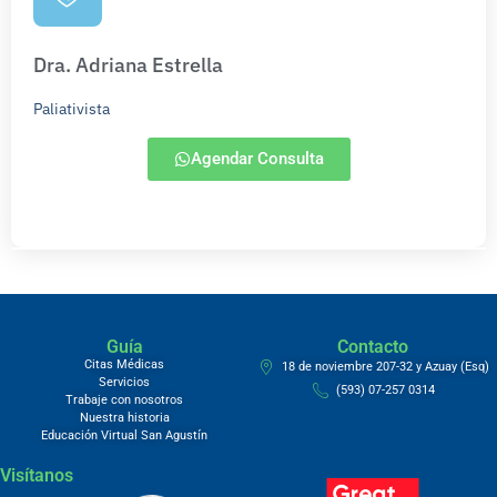
Dra. Adriana Estrella
Paliativista
Agendar Consulta
Guía
Contacto
Citas Médicas
18 de noviembre 207-32 y Azuay (Esq)
Servicios
(593) 07-257 0314
Trabaje con nosotros
Nuestra historia
Educación Virtual San Agustín
Visítanos