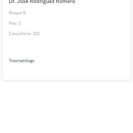
Dr. José Rodríguez Romero
Bloque B
Piso: 1
Consultorio: 302
Traumatólogo
Lo que nuestros pacientes
dicen