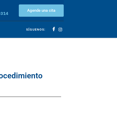
Agende una cita
0314
SÍGUENOS:
rocedimiento