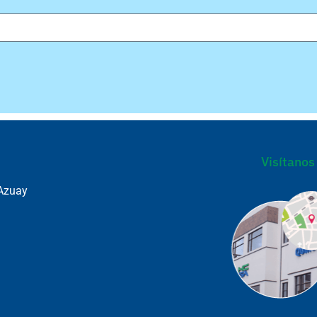
Visítanos
Azuay