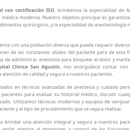
l con certificación ISO
, brindamos la especialidad de A
 médica moderna. Nuestro objetivo principal es garantiz
dimientos quirúrgicos, y la especialidad de anestesiología
cuenta con una población diversa que puede requerir diverso
oreo de las constantes vitales del paciente para de esta f
a de administrar anestesia para bloquear el dolor y mant
pital Clínica San Agustín
, nos enorgullece contar con
atención de calidad y segura a nuestros pacientes.
tados en técnicas avanzadas de anestesia y cuidado peri
 pacientes para evaluar su historial médico, discutir cua
izado. Utilizamos técnicas modernas y equipos de vanguar
ciente y el tipo de procedimiento que se vaya a realizar.
brindar una atención integral y segura a nuestros paci
s están atentos al monitoreo y control de las funciones