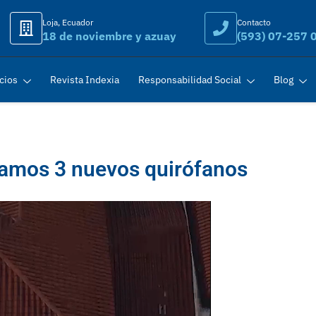
Loja, Ecuador
Contacto
18 de noviembre y azuay
(593) 07-257 
cios
Revista Indexia
Responsabilidad Social
Blog
amos 3 nuevos quirófanos