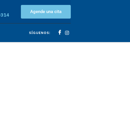
Agende una cita
0314
SÍGUENOS: