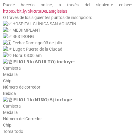
Puede hacerlo online, a través del siguiente enlace:
https://bit.ly/5kRutaDeLasIglesias
O través de los siguientes puntos de inscripción:
HOSPITAL CLÍNICA SAN AGUSTÍN
MEDIIMPLANT
BESTRONG
Fecha: Domingo 03 de julio
Lugar: Puerta de la Ciudad
Hora: 08:00 am
𝗘𝗹 𝗞𝗶𝘁 𝟱𝗸 (𝗔𝗗𝗨𝗟𝗧𝗢) 𝗶𝗻𝗰𝗹𝘂𝘆𝗲:
Camiseta
Medalla
Chip
Número de corredor
Bebida
𝗘𝗹 𝗞𝗶𝘁 𝟭𝗸 (𝗡𝗜𝗡̃𝗢/𝗔) 𝗶𝗻𝗰𝗹𝘂𝘆𝗲:
Camiseta
Medalla
Número del Corredor
Chip
Toma todo