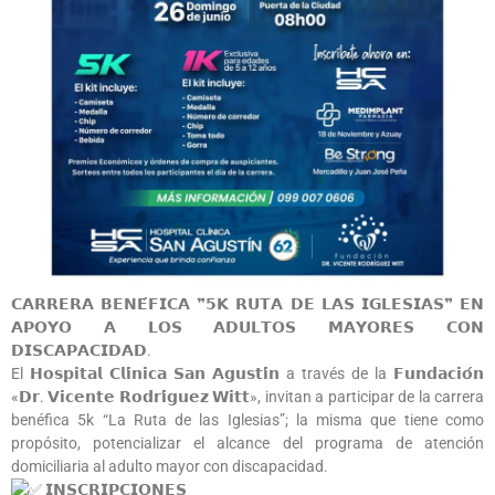
𝗖𝗔𝗥𝗥𝗘𝗥𝗔 𝗕𝗘𝗡𝗘́𝗙𝗜𝗖𝗔 ❞𝟱𝗞 𝗥𝗨𝗧𝗔 𝗗𝗘 𝗟𝗔𝗦 𝗜𝗚𝗟𝗘𝗦𝗜𝗔𝗦❞ 𝗘𝗡
𝗔𝗣𝗢𝗬𝗢 𝗔 𝗟𝗢𝗦 𝗔𝗗𝗨𝗟𝗧𝗢𝗦 𝗠𝗔𝗬𝗢𝗥𝗘𝗦 𝗖𝗢𝗡
𝗗𝗜𝗦𝗖𝗔𝗣𝗔𝗖𝗜𝗗𝗔𝗗.
El 𝗛𝗼𝘀𝗽𝗶𝘁𝗮𝗹 𝗖𝗹𝗶́𝗻𝗶𝗰𝗮 𝗦𝗮𝗻 𝗔𝗴𝘂𝘀𝘁𝗶́𝗻 a través de la 𝗙𝘂𝗻𝗱𝗮𝗰𝗶𝗼́𝗻
«𝗗𝗿. 𝗩𝗶𝗰𝗲𝗻𝘁𝗲 𝗥𝗼𝗱𝗿𝗶́𝗴𝘂𝗲𝘇 𝗪𝗶𝘁𝘁», invitan a participar de la carrera
benéfica 5k “La Ruta de las Iglesias”; la misma que tiene como
propósito, potencializar el alcance del programa de atención
domiciliaria al adulto mayor con discapacidad.
𝗜𝗡𝗦𝗖𝗥𝗜𝗣𝗖𝗜𝗢𝗡𝗘𝗦