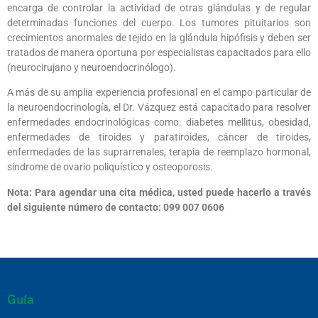
encarga de controlar la actividad de otras glándulas y de regular
determinadas funciones del cuerpo. Los tumores pituitarios son
crecimientos anormales de tejido en la glándula hipófisis y deben ser
tratados de manera oportuna por especialistas capacitados para ello
(neurocirujano y neuroendocrinólogo).
A más de su amplia experiencia profesional en el campo particular de
la neuroendocrinología, el Dr. Vázquez está capacitado para resolver
enfermedades endocrinológicas como: diabetes mellitus, obesidad,
enfermedades de tiroides y paratiroides, cáncer de tiroides,
enfermedades de las suprarrenales, terapia de reemplazo hormonal,
síndrome de ovario poliquístico y osteoporosis.
Nota: Para agendar una cita médica, usted puede hacerlo a través
del siguiente número de contacto: 099 007 0606
Guía