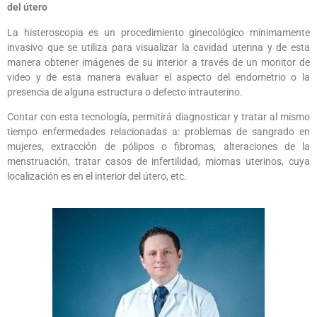
del útero
La histeroscopia es un procedimiento ginecológico mínimamente
invasivo que se utiliza para visualizar la cavidad uterina y de esta
manera obtener imágenes de su interior a través de un monitor de
video y de esta manera evaluar el aspecto del endometrio o la
presencia de alguna estructura o defecto intrauterino.
Contar con esta tecnología, permitirá diagnosticar y tratar al mismo
tiempo enfermedades relacionadas a: problemas de sangrado en
mujeres, extracción de pólipos o fibromas, alteraciones de la
menstruación, tratar casos de infertilidad, miomas uterinos, cuya
localización es en el interior del útero, etc.